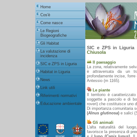
Home
Cos'è
Come nasce
Le Regioni
Biogeografiche
Gli Habitat
SIC e ZPS in Liguria
La valutazione di
Chiusola
incidenza
Il paesaggio
SIC e ZPS in Liguria
La zona, relativamente selv
è attraversata da un tr
Habitat in Liguria
profondamente incise, forre 
News
Antessio (m 1165).
Link utili
Le piante
Il territorio è caratterizza
Riferimenti normativi
soggette a pascolo e di bos
Educazione ambientale
roveri) che costituisce uno d
Di importanza comunitaria s
(
Alnus glutinosa
)
e salici (
Gli animali
L'alta naturalità del luo
favorisce la presenza di pre
e il
lupo (
Canis lupus
)
. Il