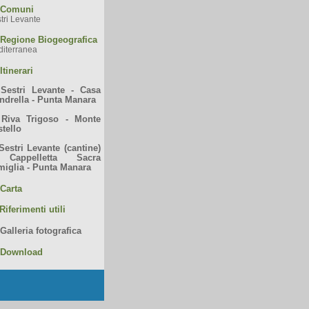
Comuni
tri Levante
Regione Biogeografica
iterranea
Itinerari
.
Sestri Levante - Casa
ndrella - Punta Manara
.
Riva Trigoso - Monte
tello
Sestri Levante (cantine)
Cappelletta Sacra
miglia - Punta Manara
Carta
Riferimenti utili
Galleria fotografica
Download