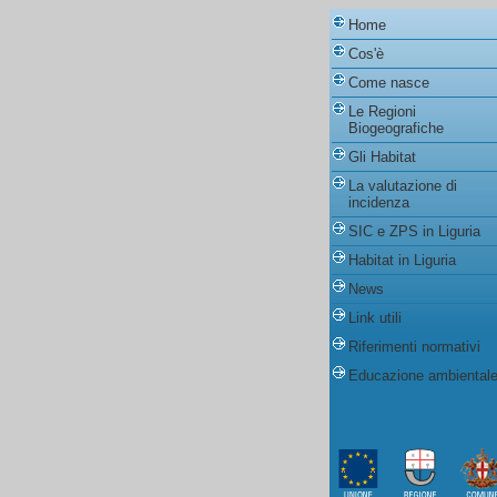
Home
Cos'è
Come nasce
Le Regioni
Biogeografiche
Gli Habitat
La valutazione di
incidenza
SIC e ZPS in Liguria
Habitat in Liguria
News
Link utili
Riferimenti normativi
Educazione ambiental