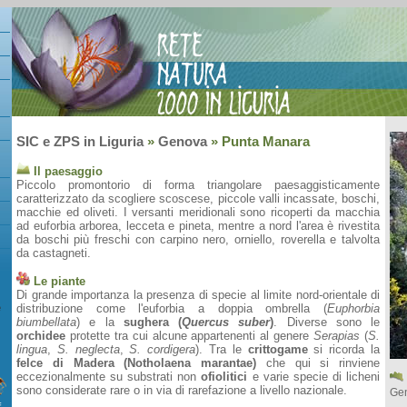
SIC e ZPS in Liguria
»
Genova
» Punta Manara
Il paesaggio
Piccolo promontorio di forma triangolare paesaggisticamente
caratterizzato da scogliere scoscese, piccole valli incassate, boschi,
macchie ed oliveti. I versanti meridionali sono ricoperti da macchia
ad euforbia arborea, lecceta e pineta, mentre a nord l'area è rivestita
da boschi più freschi con carpino nero, orniello, roverella e talvolta
da castagneti.
Le piante
Di grande importanza la presenza di specie al limite nord-orientale di
e
distribuzione come l'euforbia a doppia ombrella (
Euphorbia
biumbellata
) e la
sughera (
Quercus suber
)
. Diverse sono le
orchidee
protette tra cui alcune appartenenti al genere
Serapias
(
S.
lingua
,
S. neglecta
,
S. cordigera
). Tra le
crittogame
si ricorda la
felce di Madera (Notholaena marantae)
che qui si rinviene
eccezionalmente su substrati non
ofiolitici
e varie specie di licheni
sono considerate rare o in via di rarefazione a livello nazionale.
Ge