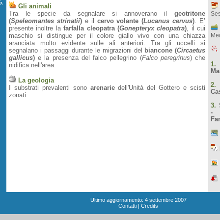
Gli animali
Tra le specie da segnalare si annoverano il
geotritone
Ses
(
Speleomantes strinatii
)
e il
cervo volante (
Lucanus cervus
)
. E’
presente inoltre la
farfalla cleopatra (
Gonepteryx cleopatra
)
, il cui
maschio si distingue per il colore giallo vivo con una chiazza
Med
aranciata molto evidente sulle ali anteriori. Tra gli uccelli si
segnalano i passaggi durante le migrazioni del
biancone (
Circaetus
gallicus
)
e la presenza del falco pellegrino (
Falco peregrinus
) che
1
nidifica nell'area.
Ma
La geologia
2
I substrati prevalenti sono
arenarie
dell'Unità del Gottero e scisti
Cas
zonati.
3.
- 
Fa
Ultimo aggiornamento: 4 settembre 2007
Contatti
|
Credits